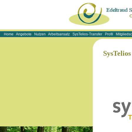
Home
Angebote
Nutzen
Arbeitsansatz
SysTelios-Transfer
Profil
Mitglieds
SysTelios