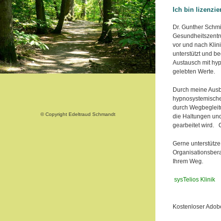
Ich bin lizenzi
Dr. Gunther Schm
Gesundheitszentru
vor und nach Klin
unterstützt und b
Austausch mit hy
gelebten Werte.
Durch meine Ausb
hypnosystemische
durch Wegbegleitu
© Copyright Edeltraud Schmandt
die Haltungen und
gearbeitet wird.
Gerne unterstütz
Organisationsbera
Ihrem Weg.
sysTelios Klinik
Kostenloser Adob